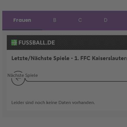
Frauen
B
C
D